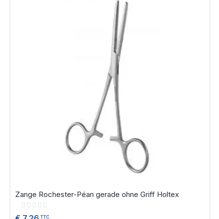
Zange Rochester-Péan gerade ohne Griff Holtex
Rating:
0%
€ 7,26
TTC