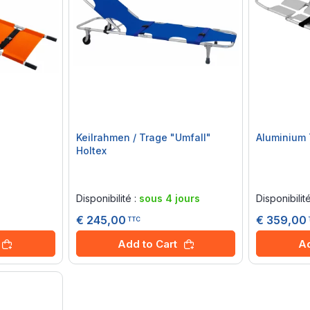
Keilrahmen / Trage "Umfall"
Aluminium 
Holtex
Rating:
Rating:
0%
0%
Disponibilité :
sous 4 jours
Disponibilit
€ 245,00
€ 359,00
TTC
Add to Cart
Ad