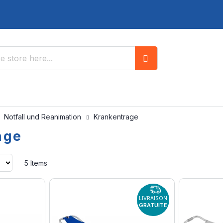
Search
Notfall und Reanimation
Krankentrage
age
Set
5
Items
Ascending
Direction
LIVRAISON
GRATUITE