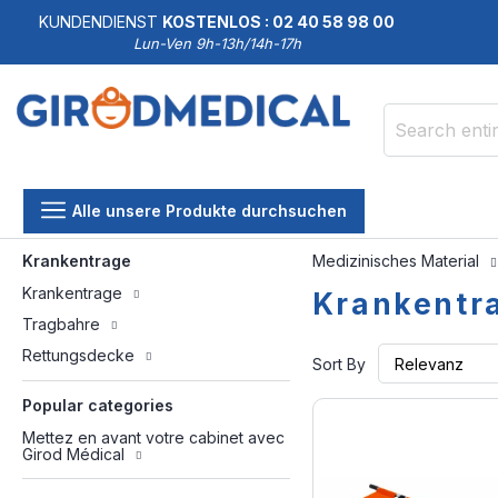
KUNDENDIENST
KOSTENLOS : 02 40 58 98 00
Lun-Ven 9h-13h/14h-17h
Search
Alle unsere Produkte durchsuchen
Krankentrage
Medizinisches Material
Krankentrage
Krankentr
Tragbahre
Rettungsdecke
Sort By
Popular categories
Mettez en avant votre cabinet avec
Girod Médical