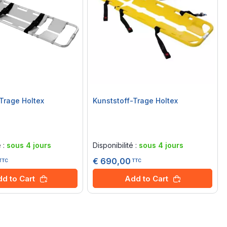
Trage Holtex
Kunststoff-Trage Holtex
Rating:
0%
é :
sous 4 jours
Disponibilité :
sous 4 jours
€ 690,00
TTC
TTC
d to Cart
Add to Cart