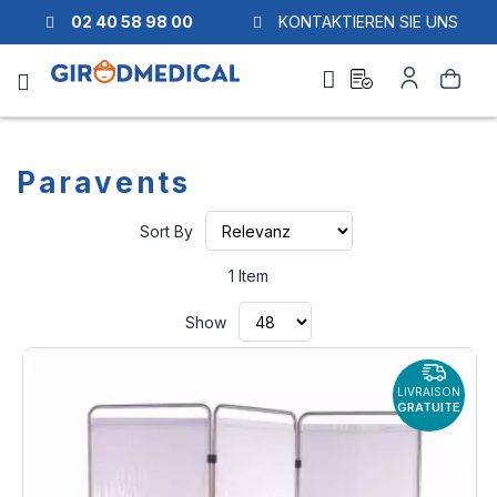
02 40 58 98 00
KONTAKTIEREN SIE UNS
Ask
My
Search
a
Account
quote
Paravents
Set
Sort By
Ascending
Direction
1
Item
Show
LIVRAISON
GRATUITE