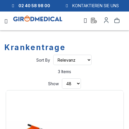
02 40 58 98 00
KONTAKTIEREN SIE UNS
Ask
My
Search
a
Account
quote
Krankentrage
Set
Sort By
Ascending
Direction
3
Items
Show