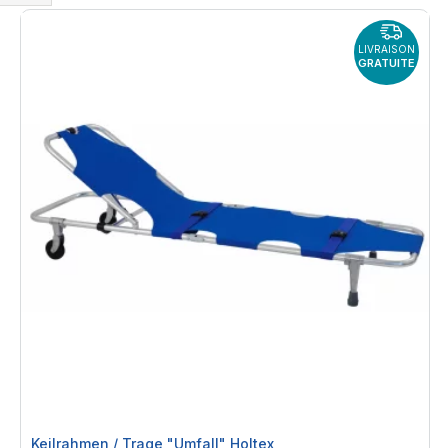
Shop
By
LIVRAISON
GRATUITE
Keilrahmen / Trage "Umfall" Holtex