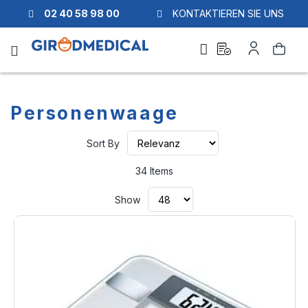
02 40 58 98 00
KONTAKTIEREN SIE UNS
Ask
My
Search
a
Account
quote
Personenwaage
Set
Sort By
Ascending
Direction
34
Items
Show