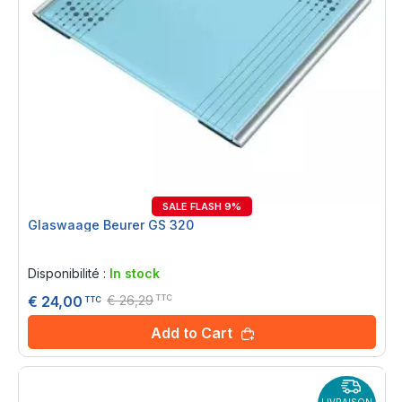
SALE FLASH 9%
Glaswaage Beurer GS 320
Rating:
0%
Disponibilité :
In stock
€ 26,29
€ 24,00
TTC
TTC
Add to Cart
LIVRAISON