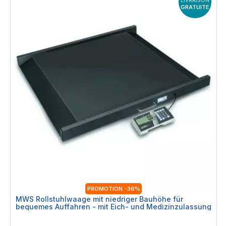
GRATUITE
PROMOTION -36%
MWS Rollstuhlwaage mit niedriger Bauhöhe für
bequemes Auffahren - mit Eich- und Medizinzulassung
Rating: