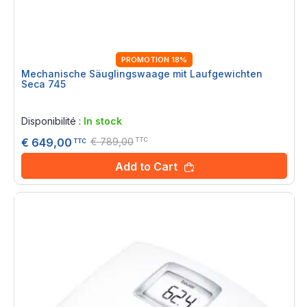
PROMOTION 18%
Mechanische Säuglingswaage mit Laufgewichten
Seca 745
Rating:
0%
Disponibilité :
In stock
€ 789,00
€ 649,00
TTC
TTC
Add to Cart