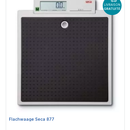
LIVRAISON
GRATUITE
Flachwaage Seca 877
Rating: