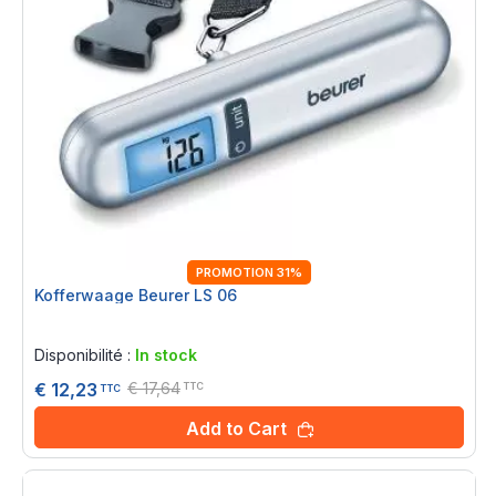
PROMOTION 31%
Kofferwaage Beurer LS 06
Rating:
0%
Disponibilité :
In stock
€ 17,64
€ 12,23
TTC
TTC
Add to Cart