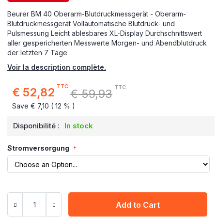
Beurer BM 40 Oberarm-Blutdruckmessgerät - Oberarm-
Blutdruckmessgerät Vollautomatische Blutdruck- und
Pulsmessung Leicht ablesbares XL-Display Durchschnittswert
aller gespericherten Messwerte Morgen- und Abendblutdruck
der letzten 7 Tage
Voir la description complète.
TTC
TTC
€ 52,82
€ 59,93
Special
Price
Save € 7,10 ( 12 % )
Disponibilité :
In stock
Stromversorgung
Add to Cart