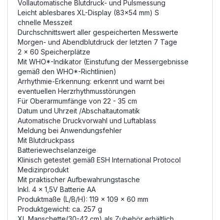
Vollautomatische Blutdruck- und Pulsmessung
Leicht ablesbares XL-Display (83x54 mm) S
chnelle Messzeit
Durchschnittswert aller gespeicherten Messwerte
Morgen- und Abendblutdruck der letzten 7 Tage
2 x 60 Speicherplätze
Mit WHO*-Indikator (Einstufung der Messergebnisse
gemäß den WHO*-Richtlinien)
Arrhythmie-Erkennung: erkennt und warnt bei
eventuellen Herzrhythmusstörungen
Für Oberarmumfänge von 22 - 35 cm
Datum und Uhrzeit /Abschaltautomatik
Automatische Druckvorwahl und Luftablass
Meldung bei Anwendungsfehler
Mit Blutdruckpass
Batteriewechselanzeige
Klinisch getestet gemäß ESH International Protocol
Medizinprodukt
Mit praktischer Aufbewahrungstasche
Inkl. 4 x 1,5V Batterie AA
Produktmaße (L/B/H): 119 x 109 x 60 mm
Produktgewicht: ca. 257 g
XL Manschette(30-42 cm) als Zubehör erhältlich