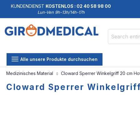
KUNDENDIENST
KOSTENLOS : 02 40 58 98 00
Lun-Ven 9h-13h/14h-17h
Search
Alle unsere Produkte durchsuchen
Medizinisches Material
Cloward Sperrer Winkelgriff 20 cm Ho
Cloward Sperrer Winkelgrif
Skip
Skip
to
to
the
the
end
beginning
of
of
the
the
images
images