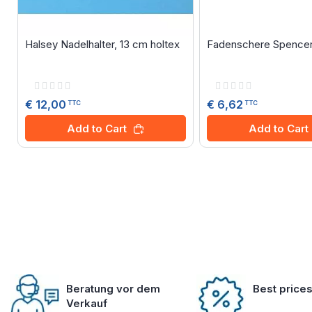
Halsey Nadelhalter, 13 cm holtex
Fadenschere Spencer,
Rating:
Rating:
0%
0%
€ 12,00
€ 6,62
TTC
TTC
Add to Cart
Add to Cart
Beratung vor dem
Best price
Verkauf