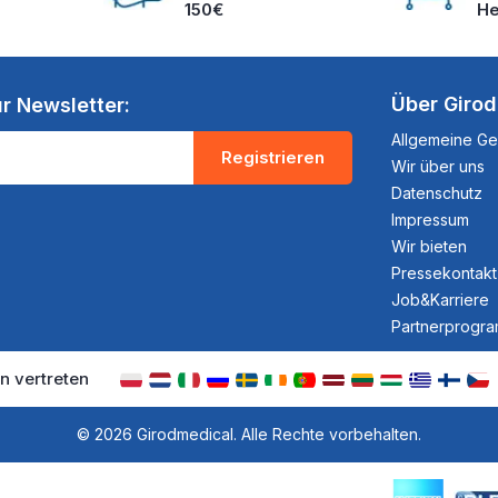
150€
He
Über Giro
r Newsletter:
Allgemeine G
Registrieren
Wir über uns
Datenschutz
Impressum
Wir bieten
Pressekontakt
Job&Karriere
Partnerprogr
n vertreten
© 2026 Girodmedical. Alle Rechte vorbehalten.