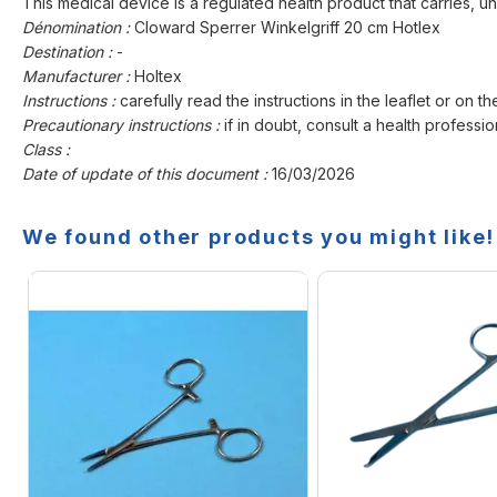
This medical device is a regulated health product that carries, un
Dénomination :
Cloward Sperrer Winkelgriff 20 cm Hotlex
Destination :
-
Manufacturer :
Holtex
Instructions :
carefully read the instructions in the leaflet or on th
Precautionary instructions :
if in doubt, consult a health professio
Class :
Date of update of this document :
16/03/2026
We found other products you might like!