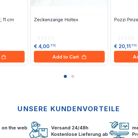
 11 cm
Zeckenzange Holtex
Pozzi Pinze
Rating:
Rating:
0%
0%
€ 4,00
€ 20,11
TTC
TTC
Add to Cart
Ad
UNSERE KUNDENVORTEILE
s on the web
Versand 24/48h
me
Kostenlose Lieferung ab
Pr