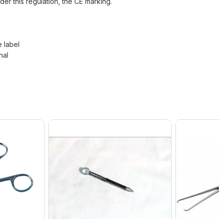
der this regulation, the CE marking.
e label
nal