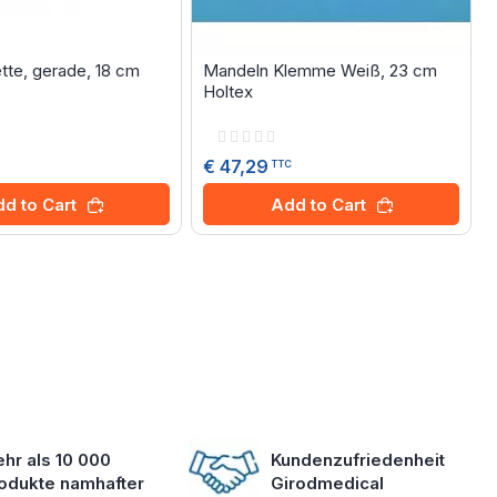
tte, gerade, 18 cm
Mandeln Klemme Weiß, 23 cm
Holtex
Rating:
0%
€ 47,29
TTC
d to Cart
Add to Cart
hr als 10 000
Kundenzufriedenheit
odukte namhafter
Girodmedical