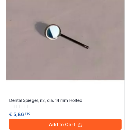
Dental Spiegel, n2, dia. 14 mm Holtex
Rating:
0%
€ 5,86
TTC
Add to Cart