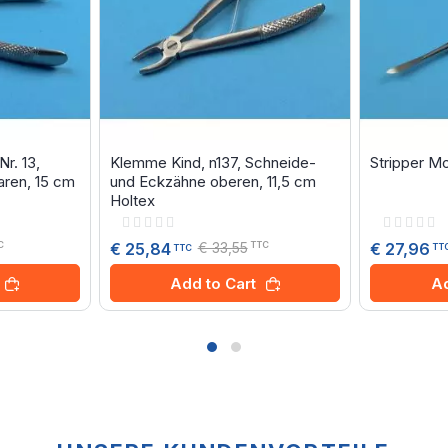
r. 13,
Klemme Kind, n137, Schneide-
Stripper Mo
ren, 15 cm
und Eckzähne oberen, 11,5 cm
Holtex
Rating:
Rating:
0%
0%
€ 33,55
€ 27,96
€ 25,84
C
TTC
TT
TTC
Ad
Add to Cart