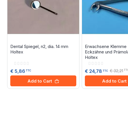
Dental Spiegel, n2, dia. 14 mm
Erwachsene Klemme N
Holtex
Eckzähne und Prämola
Holtex
Rating:
Rating:
0%
0%
€ 5,86
€ 32,21
€ 24,78
TT
TTC
TTC
Add to Cart
Add to Cart