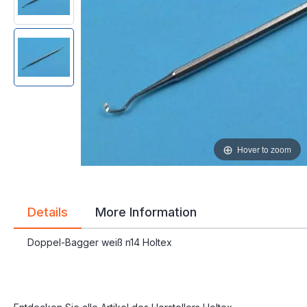
gallery
gallery
Hover to zoom
Details
More Information
Doppel-Bagger weiß n14 Holtex