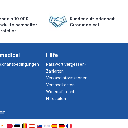
hr als 10 000
Kundenzufriedenheit
odukte namhafter
Girodmedical
rsteller
dmedical
Hilfe
eschäftsbedingungen
Passwort vergessen?
Zahlarten
Versandinformationen
Versandkosten
Widerrufsrecht
Hilfeseiten
amm