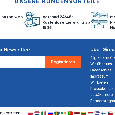
UNSERE KUNDENVORTEILE
s on the web
Versand 24/48h
me
Kostenlose Lieferung ab
Pr
150€
He
Über Giro
r Newsletter:
Allgemeine G
Registrieren
Wir über uns
Datenschutz
Impressum
Wir bieten
Pressekontakt
Job&Karriere
Partnerprogr
n vertreten