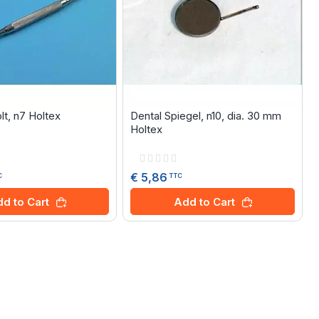
lt, n7 Holtex
Dental Spiegel, n10, dia. 30 mm
Holtex
Rating:
0%
€ 5,86
C
TTC
d to Cart
Add to Cart