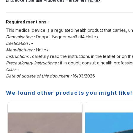
Entdecken Sie alle Artikel des Herstellers
Holtex
Required mentions :
This medical device is a regulated health product that carries, un
Dénomination :
Doppel-Bagger weiß n14 Holtex
Destination :
-
Manufacturer :
Holtex
Instructions :
carefully read the instructions in the leaflet or on th
Precautionary instructions :
if in doubt, consult a health professio
Class :
Date of update of this document :
16/03/2026
We found other products you might like!