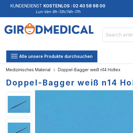
KUNDENDIENST
KOSTENLOS : 02 40 58 98 00
Lun-Ven 9h-13h/14h-17h
Search
Alle unsere Produkte durchsuchen
Medizinisches Material
Doppel-Bagger weiß n14 Holtex
Doppel-Bagger weiß n14 Ho
Skip
Skip
to
to
the
the
end
beginning
of
of
the
the
images
images