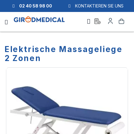
02 40 58 98 00
KONTAKTIEREN SIE UNS
Ask
My
Search
a
Account
quote
Elektrische Massageliege
2 Zonen