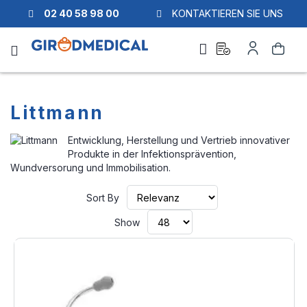
02 40 58 98 00
KONTAKTIEREN SIE UNS
Ask
My
Search
a
Account
quote
Littmann
Entwicklung, Herstellung und Vertrieb innovativer
Produkte in der Infektionsprävention,
Wundversorung und Immobilisation.
Set
Sort By
Ascending
Direction
Show