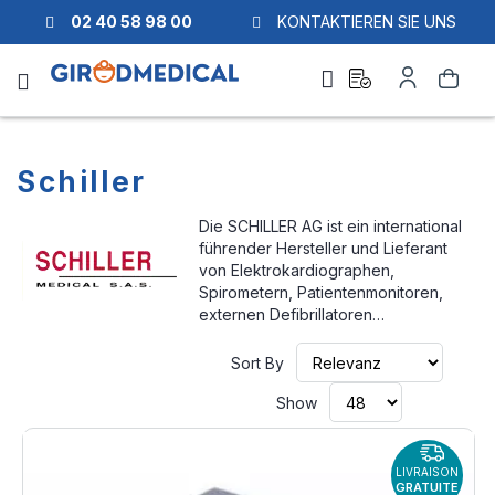
02 40 58 98 00
KONTAKTIEREN SIE UNS
Ask
My
Search
a
Account
quote
Schiller
Die SCHILLER AG ist ein international
führender Hersteller und Lieferant
von Elektrokardiographen,
Spirometern, Patientenmonitoren,
externen Defibrillatoren…
Set
Sort By
Ascen
Direct
Show
LIVRAISON
GRATUITE