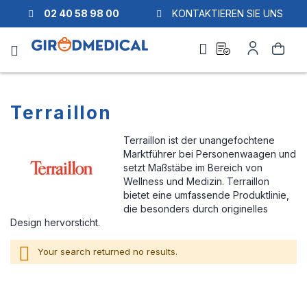
02 40 58 98 00
KONTAKTIEREN SIE UNS
Ask
My
Search
a
Account
quote
Terraillon
Terraillon ist der unangefochtene
Marktführer bei Personenwaagen und
setzt Maßstäbe im Bereich von
Wellness und Medizin. Terraillon
bietet eine umfassende Produktlinie,
die besonders durch originelles
Design hervorsticht.
Your search returned no results.