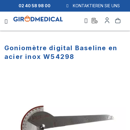
02 40 58 98 00
KONTAKTIEREN SIE UNS
Ask
My
Search
a
Account
quote
Goniomètre digital Baseline en
acier inox W54298
Skip
Skip
to
to
the
the
end
beginning
of
of
the
the
images
images
gallery
gallery