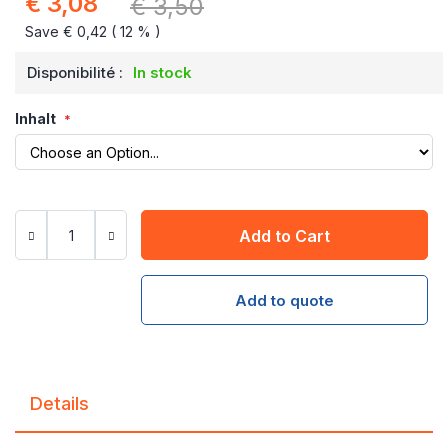
€ 3,08
€ 3,50
Special
Price
Save € 0,42 ( 12 % )
Disponibilité :
In stock
Inhalt
Add to Cart
Add to quote
Details