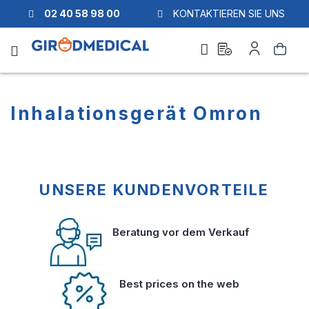
02 40 58 98 00
KONTAKTIEREN SIE UNS
Ask
My
Search
a
Account
quote
Inhalationsgerät Omron
UNSERE KUNDENVORTEILE
Beratung vor dem Verkauf
Best prices on the web