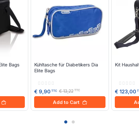
lite Bags
Kühltasche für Diabetikers Dia
Kit Haushalt
Elite Bags
Rating:
Rating:
0%
0%
€ 13,22
€ 9,90
€ 123,00
TTC
TTC
T
Add to Cart
Ad