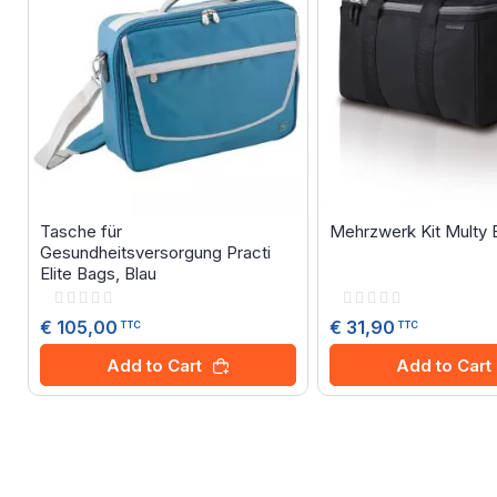
Tasche für
Mehrzwerk Kit Multy E
Gesundheitsversorgung Practi
Elite Bags, Blau
Rating:
Rating:
0%
0%
€ 105,00
€ 31,90
TTC
TTC
Add to Cart
Add to Cart