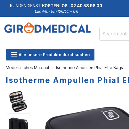
KUNDENDIENST
KOSTENLOS : 02 40 58 98 00
Lun-Ven 9h-13h/14h-17h
Search
Alle unsere Produkte durchsuchen
Medizinisches Material
Isotherme Ampullen Phial Elite Bags
Isotherme Ampullen Phial E
Skip
Skip
to
to
the
the
end
beginning
of
of
the
the
images
images