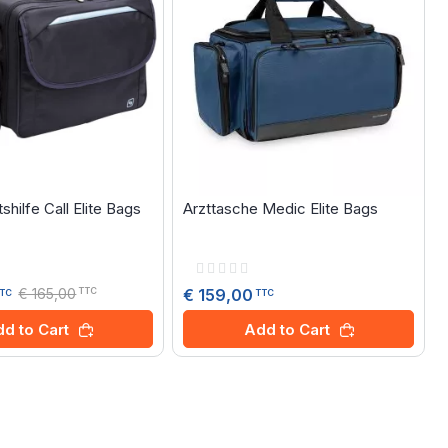
shilfe Call Elite Bags
Arzttasche Medic Elite Bags
Rating:
0%
€ 165,00
€ 159,00
TTC
TTC
TC
Add to Cart
d to Cart