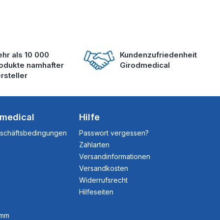
hr als 10 000
Kundenzufriedenheit
odukte namhafter
Girodmedical
rsteller
dmedical
Hilfe
eschäftsbedingungen
Passwort vergessen?
Zahlarten
Versandinformationen
Versandkosten
Widerrufsrecht
Hilfeseiten
amm