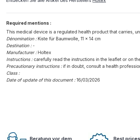
Entdecken Sie alle Artikel des Herstellers
Holtex
Required mentions :
This medical device is a regulated health product that carries, un
Dénomination :
Kiste für Baumwolle, 11 x 14 cm
Destination :
-
Manufacturer :
Holtex
Instructions :
carefully read the instructions in the leaflet or on th
Precautionary instructions :
if in doubt, consult a health professio
Class :
Date of update of this document :
16/03/2026
Beratung vor dem
Best price