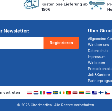
Kostenlose Lieferung ab
Pr
150€
He
Über Giro
r Newsletter:
Allgemeine G
Registrieren
Wir über uns
Datenschutz
Impressum
Wir bieten
Pressekontakt
Job&Karriere
Partnerprogr
n vertreten
© 2026 Girodmedical. Alle Rechte vorbehalten.