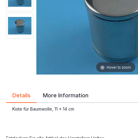
gallery
gallery
Hover to zoom
Details
More Information
Kiste für Baumwolle, 11 x 14 cm