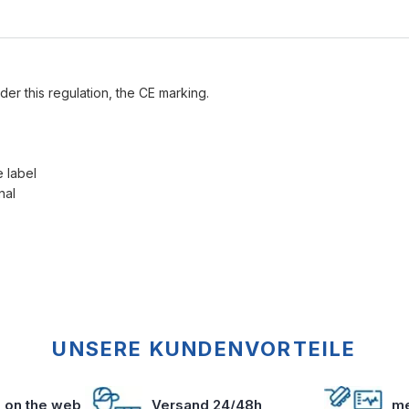
der this regulation, the CE marking.
e label
nal
UNSERE KUNDENVORTEILE
s on the web
Versand 24/48h
me