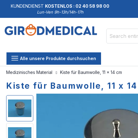
KUNDENDIENST
KOSTENLOS : 02 40 58 98 00
Lun-Ven 9h-13h/14h-17h
Search
Alle unsere Produkte durchsuchen
Medizinisches Material
Kiste für Baumwolle, 11 x 14 cm
Kiste für Baumwolle, 11 x 1
Skip
Skip
to
to
the
the
end
beginning
of
of
the
the
images
images