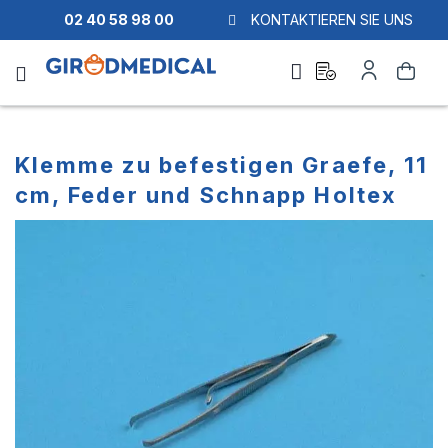
02 40 58 98 00
KONTAKTIEREN SIE UNS
Ask
My
Search
a
Account
quote
Klemme zu befestigen Graefe, 11
cm, Feder und Schnapp Holtex
Skip
Skip
to
to
the
the
end
beginning
of
of
the
the
images
images
gallery
gallery