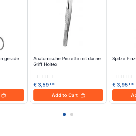
n gerade
Anatomische Pinzette mit dünne
Spitze Pinz
Griff Holtex
Rating:
Rating:
0%
0%
€ 3,59
€ 3,95
TTC
TTC
Add to Cart
Ad