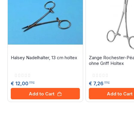
Halsey Nadelhalter, 13 cm holtex
Zange Rochester-Péa
ohne Griff Holtex
Rating:
Rating:
0%
0%
€ 12,00
€ 7,26
TTC
TTC
Add to Cart
Add to Cart