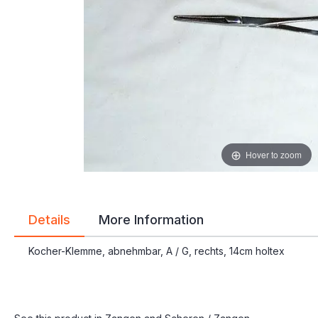
gallery
gallery
Hover to zoom
Details
More Information
Kocher-Klemme, abnehmbar, A / G, rechts, 14cm holtex