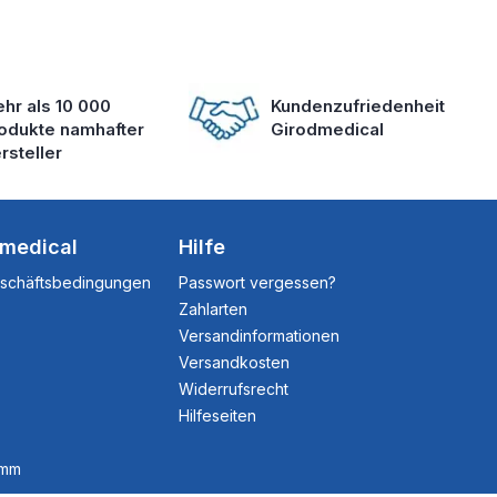
hr als 10 000
Kundenzufriedenheit
odukte namhafter
Girodmedical
rsteller
dmedical
Hilfe
eschäftsbedingungen
Passwort vergessen?
Zahlarten
Versandinformationen
Versandkosten
Widerrufsrecht
Hilfeseiten
amm