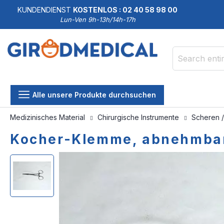
KUNDENDIENST
KOSTENLOS : 02 40 58 98 00
Lun-Ven 9h-13h/14h-17h
Search
Alle unsere Produkte durchsuchen
Medizinisches Material
Chirurgische Instrumente
Scheren 
Kocher-Klemme, abnehmbar, 
Skip
Skip
to
to
the
the
end
beginning
of
of
the
the
images
images