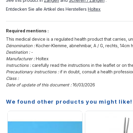
See this product in
Zangen
and
Scheren / Zangen
.
Entdecken Sie alle Artikel des Herstellers
Holtex
Required mentions :
This medical device is a regulated health product that carries, un
Dénomination :
Kocher-Klemme, abnehmbar, A / G, rechts, 14cm h
Destination :
-
Manufacturer :
Holtex
Instructions :
carefully read the instructions in the leaflet or on th
Precautionary instructions :
if in doubt, consult a health professio
Class :
Date of update of this document :
16/03/2026
We found other products you might like!