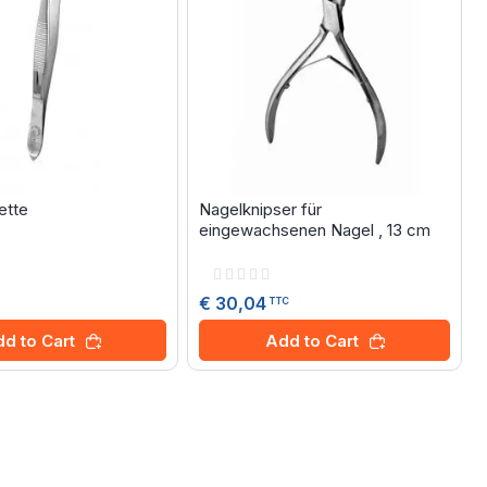
ette
Nagelknipser für
eingewachsenen Nagel , 13 cm
Rating:
0%
€ 30,04
TTC
d to Cart
Add to Cart