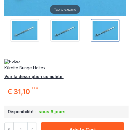
Tap to expand
Kürette Bunge Holtex
Voir la description complète.
TTC
€ 31,10
Disponibilité :
sous 6 jours
Add to Cart