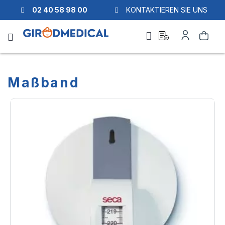
02 40 58 98 00
KONTAKTIEREN SIE UNS
Ask
My
Search
a
Account
quote
Maßband