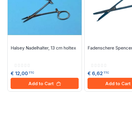
Halsey Nadelhalter, 13 cm holtex
Fadenschere Spencer,
Rating:
Rating:
0%
0%
€ 12,00
€ 6,62
TTC
TTC
Add to Cart
Add to Cart