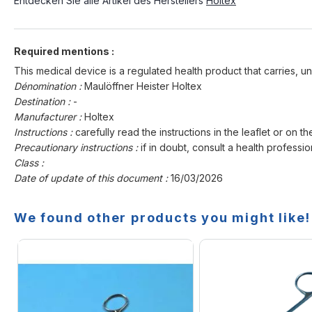
Entdecken Sie alle Artikel des Herstellers
Holtex
Required mentions :
This medical device is a regulated health product that carries, un
Dénomination :
Maulöffner Heister Holtex
Destination :
-
Manufacturer :
Holtex
Instructions :
carefully read the instructions in the leaflet or on th
Precautionary instructions :
if in doubt, consult a health professio
Class :
Date of update of this document :
16/03/2026
We found other products you might like!