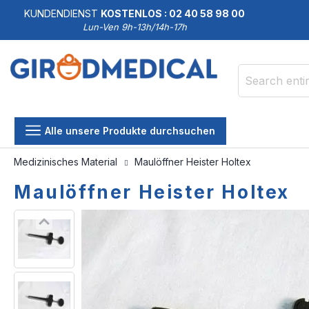
KUNDENDIENST
KOSTENLOS : 02 40 58 98 00
Lun-Ven 9h-13h/14h-17h
Search
Alle unsere Produkte durchsuchen
Medizinisches Material
Maulöffner Heister Holtex
Maulöffner Heister Holtex
Skip
Skip
to
to
the
the
end
beginning
of
of
the
the
images
images