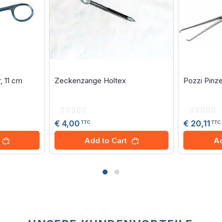
 11 cm
Zeckenzange Holtex
Pozzi Pinze
Rating:
Rating:
0%
0%
€ 4,00
€ 20,11
TTC
TTC
Add to Cart
Ad