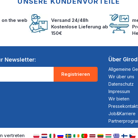
UNSERE KUNDENVORTEILE
s on the web
Versand 24/48h
me
Kostenlose Lieferung ab
Pr
150€
He
Über Giro
r Newsletter:
Allgemeine G
Registrieren
Wir über uns
Datenschutz
Impressum
Wir bieten
Pressekontakt
Job&Karriere
Partnerprogr
n vertreten