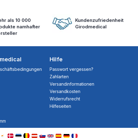
hr als 10 000
Kundenzufriedenheit
odukte namhafter
Girodmedical
rsteller
dmedical
Hilfe
eschäftsbedingungen
Passwort vergessen?
Zahlarten
Versandinformationen
Versandkosten
Widerrufsrecht
Hilfeseiten
amm