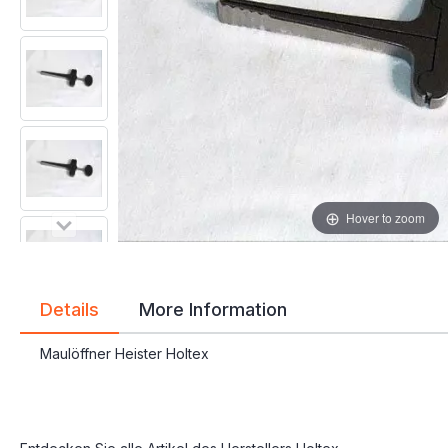
gallery
gallery
Hover to zoom
Details
More Information
Maulöffner Heister Holtex