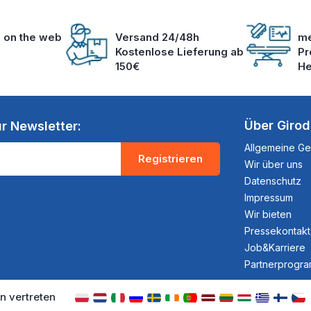
s on the web
Versand 24/48h
me
Kostenlose Lieferung ab
Pr
150€
He
Über Giro
r Newsletter:
Allgemeine G
Registrieren
Wir über uns
Datenschutz
Impressum
Wir bieten
Pressekontakt
Job&Karriere
Partnerprogr
n vertreten