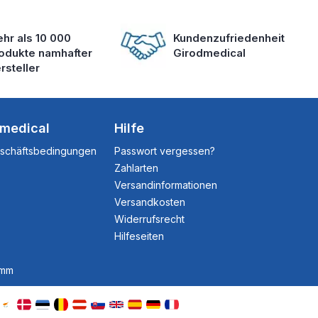
hr als 10 000
Kundenzufriedenheit
odukte namhafter
Girodmedical
rsteller
dmedical
Hilfe
eschäftsbedingungen
Passwort vergessen?
Zahlarten
Versandinformationen
Versandkosten
Widerrufsrecht
Hilfeseiten
amm