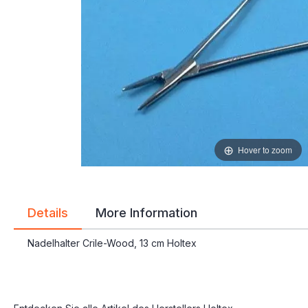
gallery
gallery
Hover to zoom
Details
More Information
Nadelhalter Crile-Wood, 13 cm Holtex