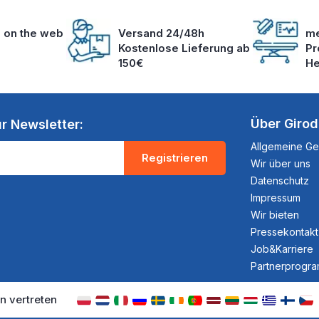
s on the web
Versand 24/48h
me
Kostenlose Lieferung ab
Pr
150€
He
Über Giro
r Newsletter:
Allgemeine G
Registrieren
Wir über uns
Datenschutz
Impressum
Wir bieten
Pressekontakt
Job&Karriere
Partnerprogr
n vertreten