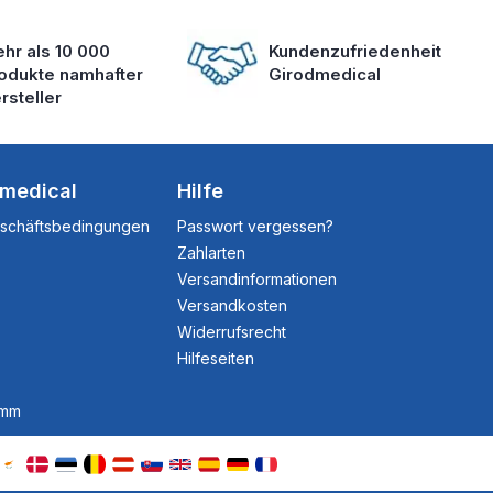
hr als 10 000
Kundenzufriedenheit
odukte namhafter
Girodmedical
rsteller
dmedical
Hilfe
eschäftsbedingungen
Passwort vergessen?
Zahlarten
Versandinformationen
Versandkosten
Widerrufsrecht
Hilfeseiten
amm