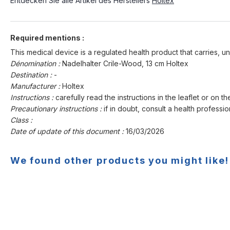
Entdecken Sie alle Artikel des Herstellers
Holtex
Required mentions :
This medical device is a regulated health product that carries, un
Dénomination :
Nadelhalter Crile-Wood, 13 cm Holtex
Destination :
-
Manufacturer :
Holtex
Instructions :
carefully read the instructions in the leaflet or on th
Precautionary instructions :
if in doubt, consult a health professio
Class :
Date of update of this document :
16/03/2026
We found other products you might like!