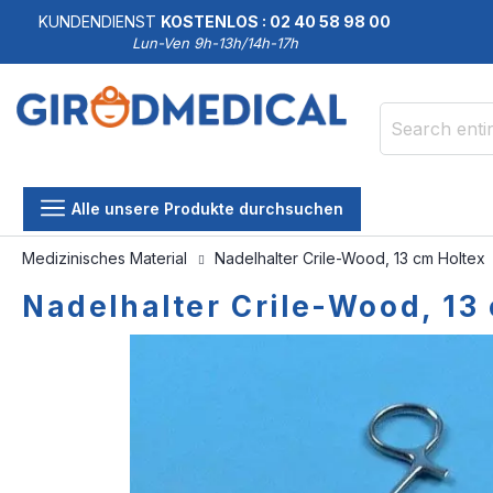
KUNDENDIENST
KOSTENLOS : 02 40 58 98 00
Lun-Ven 9h-13h/14h-17h
Search
Alle unsere Produkte durchsuchen
Medizinisches Material
Nadelhalter Crile-Wood, 13 cm Holtex
Nadelhalter Crile-Wood, 13
Skip
Skip
to
to
the
the
end
beginning
of
of
the
the
images
images