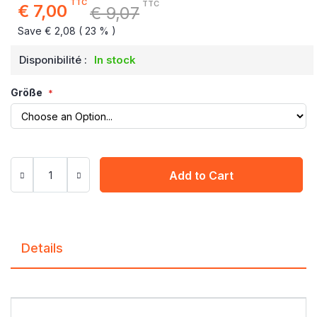
TTC
TTC
€ 7,00
€ 9,07
Special
Price
Save € 2,08 ( 23 % )
Disponibilité :
In stock
Größe
Add to Cart
Details