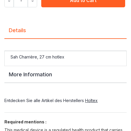
Add to Cart
Details
Sah Charrière, 27 cm hotlex
More Information
Entdecken Sie alle Artikel des Herstellers
Holtex
Required mentions :
This medical device is a regulated health product that carries,