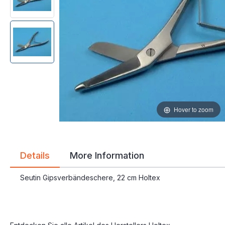
gallery
gallery
Hover to zoom
Details
More Information
Seutin Gipsverbändeschere, 22 cm Holtex