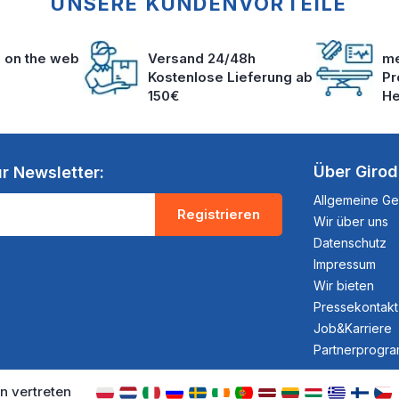
UNSERE KUNDENVORTEILE
s on the web
Versand 24/48h
me
Kostenlose Lieferung ab
Pr
150€
He
Über Giro
r Newsletter:
Allgemeine G
Registrieren
Wir über uns
Datenschutz
Impressum
Wir bieten
Pressekontakt
Job&Karriere
Partnerprogr
n vertreten