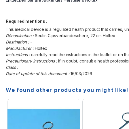
Entdecken Sie alle Artikel des Herstellers
Holtex
Required mentions :
This medical device is a regulated health product that carries, un
Dénomination :
Seutin Gipsverbändeschere, 22 cm Holtex
Destination :
-
Manufacturer :
Holtex
Instructions :
carefully read the instructions in the leaflet or on th
Precautionary instructions :
if in doubt, consult a health professio
Class :
Date of update of this document :
16/03/2026
We found other products you might like!