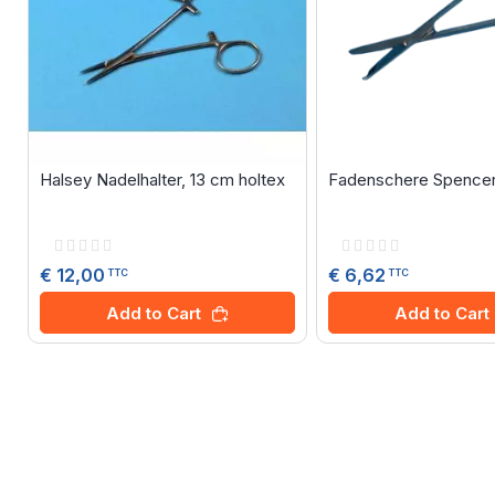
Halsey Nadelhalter, 13 cm holtex
Fadenschere Spencer,
Rating:
Rating:
0%
0%
€ 12,00
€ 6,62
TTC
TTC
Add to Cart
Add to Cart