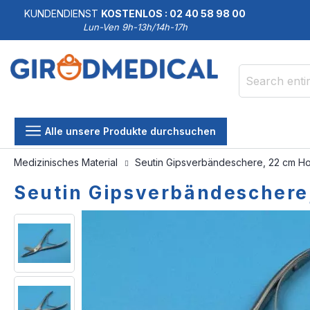
KUNDENDIENST
KOSTENLOS : 02 40 58 98 00
Lun-Ven 9h-13h/14h-17h
Search
Alle unsere Produkte durchsuchen
Medizinisches Material
Seutin Gipsverbändeschere, 22 cm Ho
Seutin Gipsverbändeschere
Skip
Skip
to
to
the
the
end
beginning
of
of
the
the
images
images