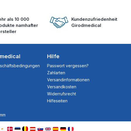
hr als 10 000
Kundenzufriedenheit
odukte namhafter
Girodmedical
rsteller
dmedical
Hilfe
eschäftsbedingungen
Passwort vergessen?
Zahlarten
Versandinformationen
Versandkosten
Widerrufsrecht
Hilfeseiten
amm