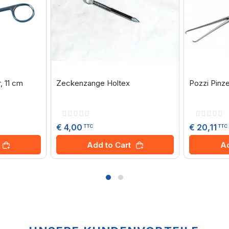
 11 cm
Zeckenzange Holtex
Pozzi Pinze
Rating:
Rating:
0%
0%
€ 4,00
€ 20,11
TTC
TTC
Add to Cart
Ad