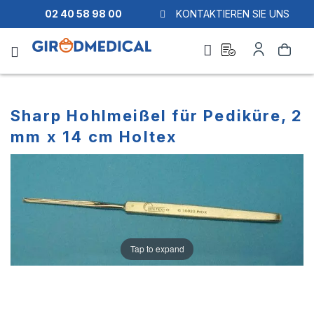
02 40 58 98 00
KONTAKTIEREN SIE UNS
Ask
My
Search
a
Account
quote
Sharp Hohlmeißel für Pediküre, 2
mm x 14 cm Holtex
Skip
Skip
to
to
the
the
end
beginning
of
of
the
the
images
images
Tap to expand
gallery
gallery