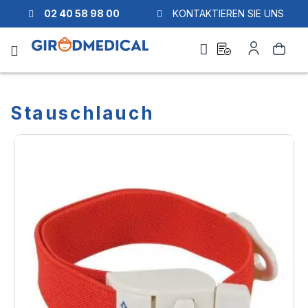
02 40 58 98 00
KONTAKTIEREN SIE UNS
Ask
My
Search
a
Account
quote
Stauschlauch