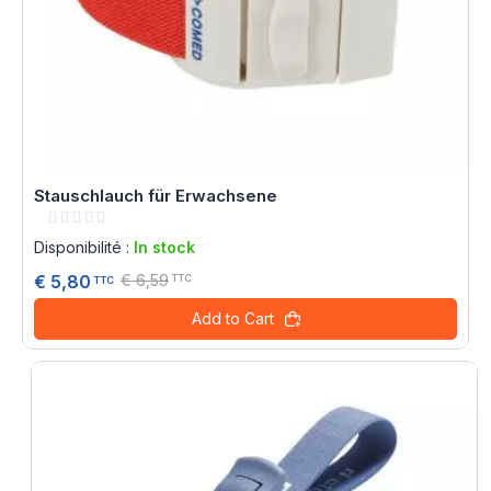
Stauschlauch für Erwachsene
Rating:
0%
Disponibilité :
In stock
€ 6,59
€ 5,80
TTC
TTC
Add to Cart