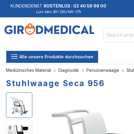
KUNDENDIENST
KOSTENLOS : 02 40 58 98 00
Lun-Ven 9h-13h/14h-17h
Search
Alle unsere Produkte durchsuchen
Medizinisches Material
Diagnostik
Personenwaage
Stu
Stuhlwaage Seca 956
Skip
Skip
to
to
the
the
end
beginning
of
of
the
the
images
images