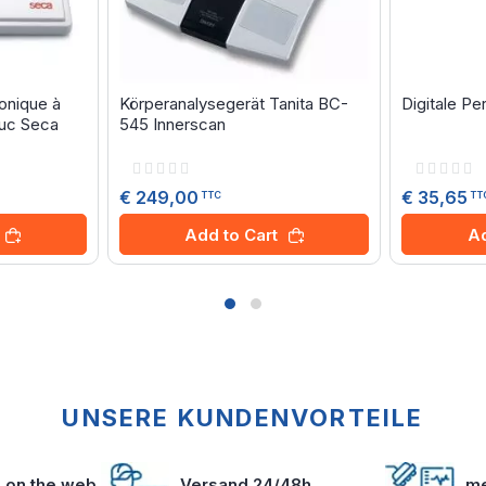
onique à
Körperanalysegerät Tanita BC-
Digitale P
uc Seca
545 Innerscan
Rating:
Rating:
0%
0%
€ 249,00
€ 35,65
TTC
TT
Add to Cart
Ad
UNSERE KUNDENVORTEILE
s on the web
Versand 24/48h
me