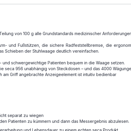
r Teilung von 100 g alle Grundstandards medizinischer Anforderungen
rm- und Fußstützen, die sichere Radfeststellbremse, die ergonom
as Schieben der Stuhlwaage deutlich vereinfachen.
e- und schwergewichtige Patienten bequem in die Waage setzen.
st die seca 956 unabhängig von Steckdosen – und das 4000 Wägunge
ch am Griff angebrachte Anzeigeelement ist intuitiv bedienbar
icht separat zu wiegen
um den Patienten zu kümmern und dann das Messergebnis abzulesen.
erarbeitung und Lebensdauer zu einem echten seca Produkt.