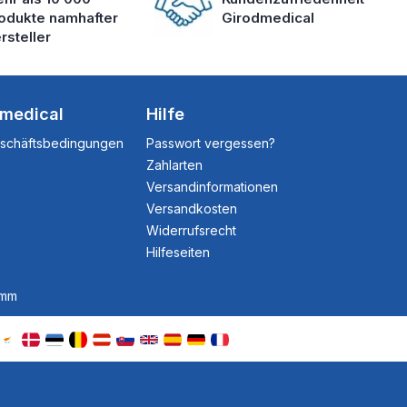
odukte namhafter
Girodmedical
rsteller
dmedical
Hilfe
eschäftsbedingungen
Passwort vergessen?
Zahlarten
Versandinformationen
Versandkosten
Widerrufsrecht
Hilfeseiten
amm