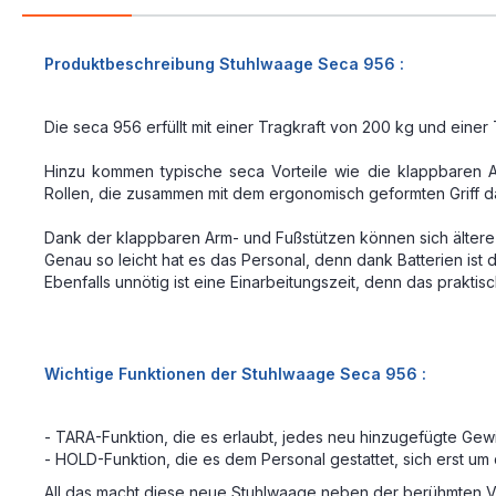
Produktbeschreibung Stuhlwaage Seca 956 :
Die seca 956 erfüllt mit einer Tragkraft von 200 kg und eine
Hinzu kommen typische seca Vorteile wie die klappbaren A
Rollen, die zusammen mit dem ergonomisch geformten Griff d
Dank der klappbaren Arm- und Fußstützen können sich älter
Genau so leicht hat es das Personal, denn dank Batterien i
Ebenfalls unnötig ist eine Einarbeitungszeit, denn das praktis
Wichtige Funktionen der Stuhlwaage Seca 956 :
- TARA-Funktion, die es erlaubt, jedes neu hinzugefügte Gew
- HOLD-Funktion, die es dem Personal gestattet, sich erst 
All das macht diese neue Stuhlwaage neben der berühmten V