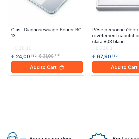
Glas- Diagnosewaage Beurer BG
Pèse personne électr
13
revêtement caoutcho
clara 803 blanc
Rating:
Rating:
0%
0%
€ 31,00
€ 67,90
€ 24,00
TTC
TTC
TTC
Add to Cart
Add to Cart
Beratung vor dem
Best price