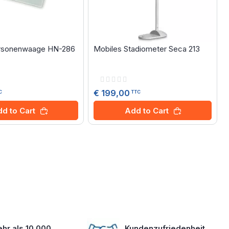
ersonenwaage HN-286
Mobiles Stadiometer Seca 213
Rating:
0%
€ 199,00
C
TTC
d to Cart
Add to Cart
hr als 10 000
Kundenzufriedenheit