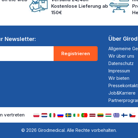
Kostenlose Lieferung ab
Pr
150€
He
Über Giro
r Newsletter:
Allgemeine G
Registrieren
Wir über uns
Datenschutz
Impressum
Wir bieten
Pressekontakt
Job&Karriere
Partnerprogr
n vertreten
© 2026 Girodmedical. Alle Rechte vorbehalten.