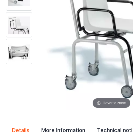
gallery
gallery
Hover to zoom
Details
More Information
Technical not