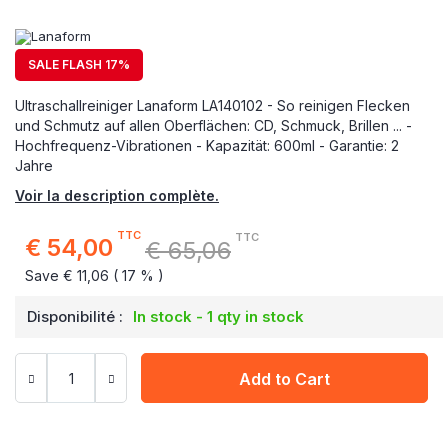
SALE FLASH 17%
Ultraschallreiniger Lanaform LA140102 - So reinigen Flecken
und Schmutz auf allen Oberflächen: CD, Schmuck, Brillen ... -
Hochfrequenz-Vibrationen - Kapazität: 600ml - Garantie: 2
Jahre
Voir la description complète.
TTC
TTC
€ 54,00
€ 65,06
Special
Price
Save € 11,06 ( 17 % )
Disponibilité :
In stock - 1 qty in stock
Add to Cart