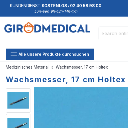
KUNDENDIENST
KOSTENLOS : 02 40 58 98 00
Lun-Ven 9h-13h/14h-17h
Search
Alle unsere Produkte durchsuchen
Medizinisches Material
Wachsmesser, 17 cm Holtex
Wachsmesser, 17 cm Holtex
Skip
Skip
to
to
the
the
end
beginning
of
of
the
the
images
images