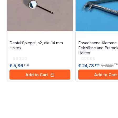
Dental Spiegel, n2, dia. 14 mm
Erwachsene Klemme N
Holtex
Eckzähne und Prämola
Holtex
Rating:
Rating:
0%
0%
€ 5,86
€ 32,21
€ 24,78
TT
TTC
TTC
Add to Cart
Add to Cart