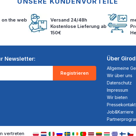
UNSERE KUNDENVORTEILE
s on the web
Versand 24/48h
me
Kostenlose Lieferung ab
Pr
150€
He
Über Giro
r Newsletter:
Allgemeine G
Registrieren
Wir über uns
Datenschutz
Impressum
Wir bieten
Pressekontakt
Job&Karriere
Partnerprogr
n vertreten