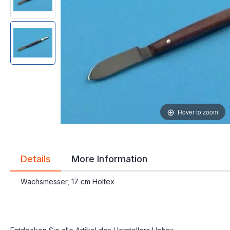
gallery
gallery
Hover to zoom
Details
More Information
Wachsmesser, 17 cm Holtex