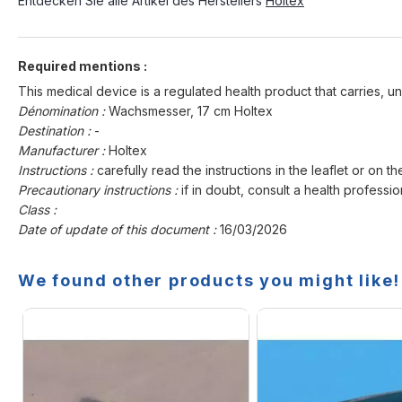
Entdecken Sie alle Artikel des Herstellers
Holtex
Required mentions :
This medical device is a regulated health product that carries, un
Dénomination :
Wachsmesser, 17 cm Holtex
Destination :
-
Manufacturer :
Holtex
Instructions :
carefully read the instructions in the leaflet or on th
Precautionary instructions :
if in doubt, consult a health professio
Class :
Date of update of this document :
16/03/2026
We found other products you might like!