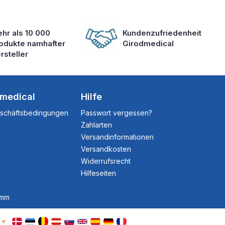
hr als 10 000
Kundenzufriedenheit
odukte namhafter
Girodmedical
rsteller
dmedical
Hilfe
eschäftsbedingungen
Passwort vergessen?
Zahlarten
Versandinformationen
Versandkosten
Widerrufsrecht
Hilfeseiten
amm