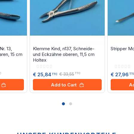
r. 13,
Klemme Kind, n137, Schneide-
Stripper Mo
ren, 15 cm
und Eckzähne oberen, 11,5 cm
Holtex
Rating:
Rating:
0%
0%
€ 33,55
€ 27,96
€ 25,84
C
TTC
TT
TTC
Ad
Add to Cart