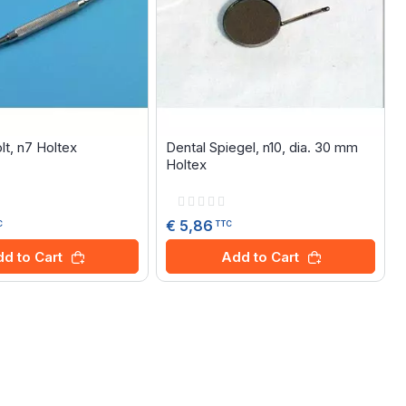
lt, n7 Holtex
Dental Spiegel, n10, dia. 30 mm
Holtex
Rating:
0%
€ 5,86
C
TTC
d to Cart
Add to Cart