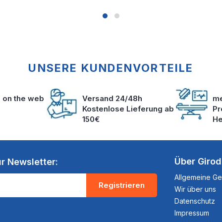
UNSERE KUNDENVORTEILE
s on the web
Versand 24/48h
me
Kostenlose Lieferung ab
Pr
150€
He
Über Giro
r Newsletter:
Allgemeine G
Registrieren
Wir über uns
Datenschutz
Impressum