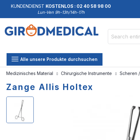
KUNDENDIENST
KOSTENLOS : 02 40 58 98 00
Lun-Ven 9h-13h/14h-17h
Search
Alle unsere Produkte durchsuchen
Medizinisches Material
Chirurgische Instrumente
Scheren 
Zange Allis Holtex
Skip
Skip
to
to
the
the
end
beginning
of
of
the
the
images
images