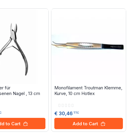
er für
Monofilament Troutman Klemme,
enen Nagel , 13 cm
Kurve, 10 cm Hotlex
Rating:
0%
€ 30,46
C
TTC
d to Cart
Add to Cart