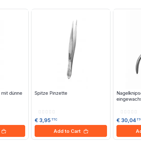
 mit dünne
Spitze Pinzette
Nagelknips
eingewachs
Rating:
Rating:
0%
0%
€ 3,95
€ 30,04
TTC
TT
Add to Cart
Ad