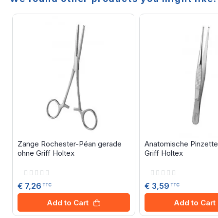
Zange Rochester-Péan gerade
Anatomische Pinzette
ohne Griff Holtex
Griff Holtex
Rating:
Rating:
0%
0%
€ 7,26
€ 3,59
TTC
TTC
Add to Cart
Add to Cart