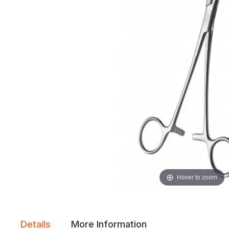
gallery
gallery
Hover to zoom
Details
More Information