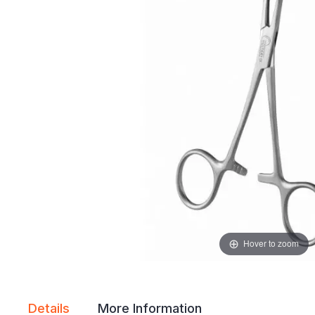
gallery
gallery
Hover to zoom
Details
More Information