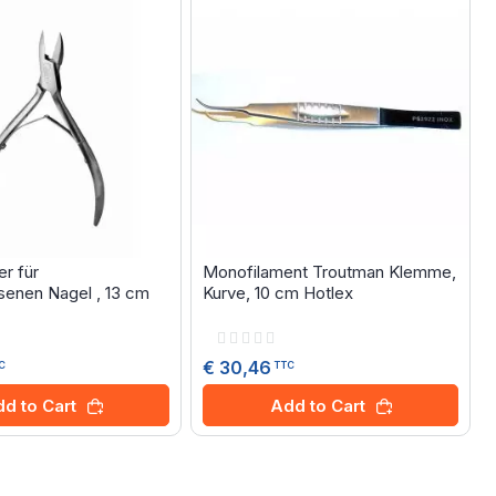
er für
Monofilament Troutman Klemme,
enen Nagel , 13 cm
Kurve, 10 cm Hotlex
Rating:
0%
€ 30,46
C
TTC
d to Cart
Add to Cart