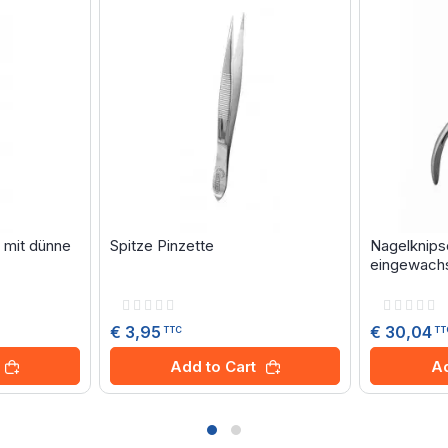
 mit dünne
Spitze Pinzette
Nagelknips
eingewachs
Rating:
Rating:
0%
0%
€ 3,95
€ 30,04
TTC
TT
Add to Cart
Ad