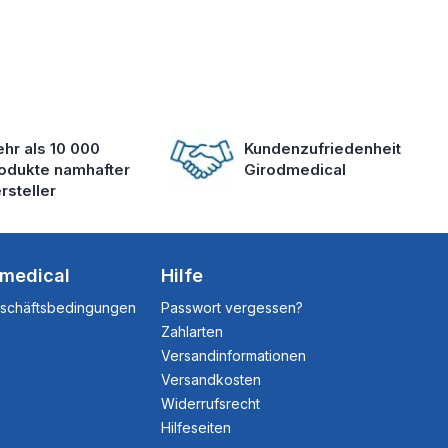
hr als 10 000
Kundenzufriedenheit
odukte namhafter
Girodmedical
rsteller
dmedical
Hilfe
eschäftsbedingungen
Passwort vergessen?
Zahlarten
Versandinformationen
Versandkosten
Widerrufsrecht
Hilfeseiten