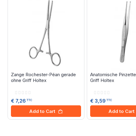
Zange Rochester-Péan gerade
Anatomische Pinzette
ohne Griff Holtex
Griff Holtex
Rating:
Rating:
0%
0%
€ 7,26
€ 3,59
TTC
TTC
Add to Cart
Add to Cart