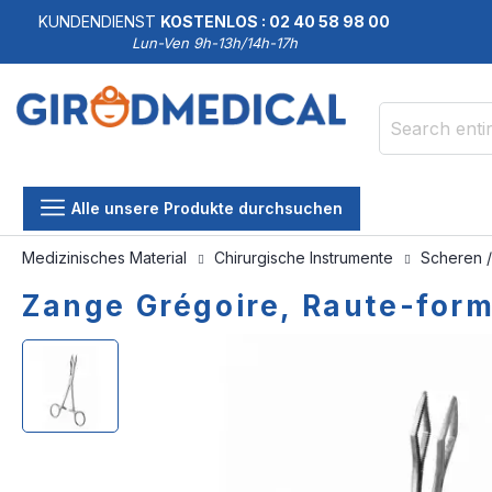
KUNDENDIENST
KOSTENLOS : 02 40 58 98 00
Lun-Ven 9h-13h/14h-17h
Search
Alle unsere Produkte durchsuchen
Medizinisches Material
Chirurgische Instrumente
Scheren 
Zange Grégoire, Raute-form
Skip
Skip
to
to
the
the
end
beginning
of
of
the
the
images
images