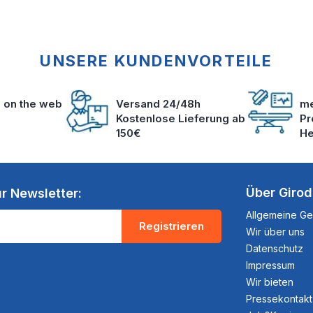
UNSERE KUNDENVORTEILE
s on the web
Versand 24/48h
me
Kostenlose Lieferung ab
Pr
150€
He
Über Giro
r Newsletter:
Allgemeine G
Registrieren
Wir über uns
Datenschutz
Impressum
Wir bieten
Pressekontakt