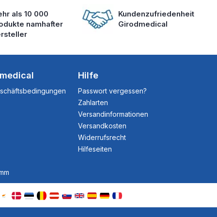
hr als 10 000
Kundenzufriedenheit
odukte namhafter
Girodmedical
rsteller
dmedical
Hilfe
eschäftsbedingungen
Passwort vergessen?
Zahlarten
Versandinformationen
Versandkosten
Widerrufsrecht
Hilfeseiten
amm