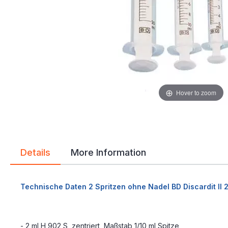
gallery
gallery
Hover to zoom
Details
More Information
Technische Daten 2 Spritzen ohne Nadel BD Discardit II 
- 2 ml H 902 S, zentriert, Maßstab 1/10 ml Spitze,