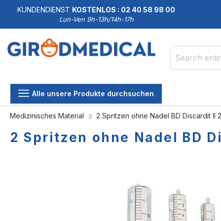
KUNDENDIENST
KOSTENLOS : 02 40 58 98 00
Lun-Ven 9h-13h/14h-17h
Search
Alle unsere Produkte durchsuchen
Medizinisches Material
2 Spritzen ohne Nadel BD Discardit II 
2 Spritzen ohne Nadel BD Di
Skip
Skip
to
to
the
the
end
beginning
of
of
the
the
images
images