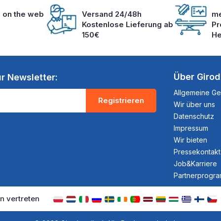
s on the web
Versand 24/48h
me
Kostenlose Lieferung ab
Pr
150€
He
Über Giro
r Newsletter:
Allgemeine G
Registrieren
Wir über uns
Datenschutz
Impressum
Wir bieten
Pressekontakt
Job&Karriere
Partnerprogr
n vertreten