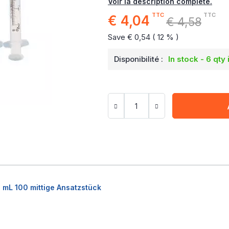
Voir la description complète.
TTC
TTC
€ 4,04
Special
€ 4,58
Price
Save € 0,54 ( 12 % )
Disponibilité :
In stock - 6 qty 
2 mL 100 mittige Ansatzstück