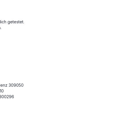
ich getestet.
.
ferenz 309050
10
z 300296