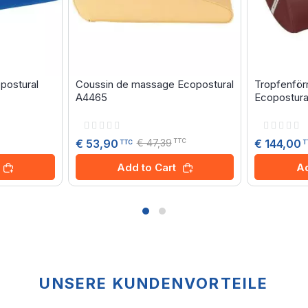
postural
Coussin de massage Ecopostural
Tropfenför
A4465
Ecopostura
Rating:
Rating:
0%
0%
€ 47,39
€ 144,00
€ 53,90
TTC
T
TTC
Ad
Add to Cart
UNSERE KUNDENVORTEILE