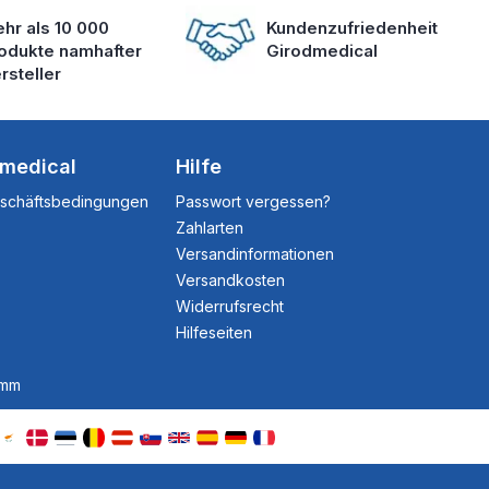
hr als 10 000
Kundenzufriedenheit
odukte namhafter
Girodmedical
rsteller
dmedical
Hilfe
eschäftsbedingungen
Passwort vergessen?
Zahlarten
Versandinformationen
Versandkosten
Widerrufsrecht
Hilfeseiten
amm