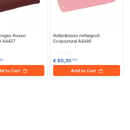
miges Kissen
Rollenkissen mittelgroß
l A4427
Ecopostural A4446
Rating:
0%
€ 80,30
TC
TTC
d to Cart
Add to Cart