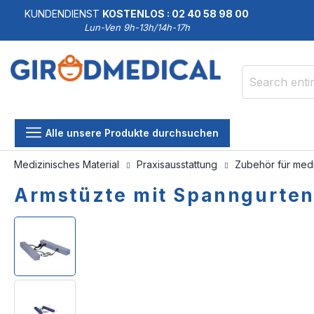
KUNDENDIENST
KOSTENLOS : 02 40 58 98 00
Lun-Ven 9h-13h/14h-17h
Search
Alle unsere Produkte durchsuchen
Medizinisches Material
Praxisausstattung
Zubehör für medi
Armstüzte mit Spanngurten
Skip
Skip
to
to
the
the
end
beginning
of
of
the
the
images
images