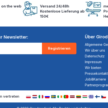
s on the web
Versand 24/48h
me
Kostenlose Lieferung ab
Pr
150€
He
Über Giro
r Newsletter:
Allgemeine G
Registrieren
Wir über uns
Datenschutz
Impressum
Wir bieten
Pressekontakt
Job&Karriere
Partnerprogr
n vertreten