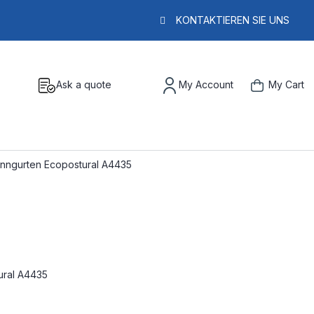
KONTAKTIEREN SIE UNS
Ask a quote
My Account
My Cart
anngurten Ecopostural A4435
ural A4435