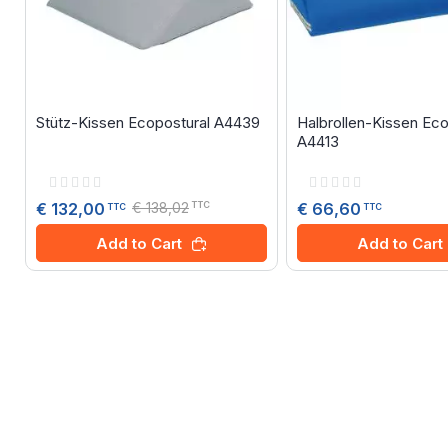
Stütz-Kissen Ecopostural A4439
Halbrollen-Kissen Eco
A4413
Rating:
Rating:
0%
0%
€ 138,02
€ 66,60
€ 132,00
TTC
TTC
TTC
Add to Cart
Add to Cart