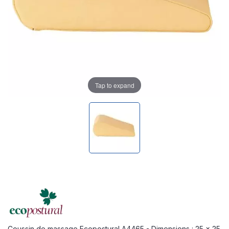
Tap to expand
Coussin de massage Ecopostural A4465 - Dimensions : 25 x 25