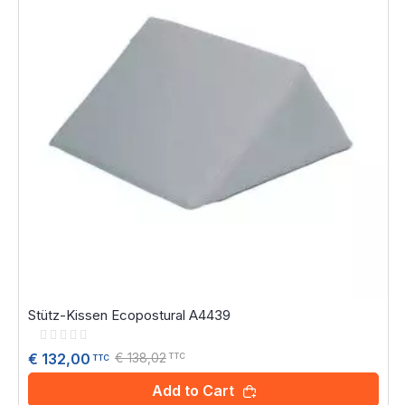
Stütz-Kissen Ecopostural A4439
Rating:
0%
€ 138,02
€ 132,00
TTC
TTC
Add to Cart