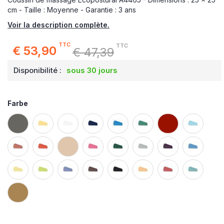
cm - Taille : Moyenne - Garantie : 3 ans
Voir la description complète.
TTC
TTC
€ 53,90
€ 47,39
Special
Price
Disponibilité :
sous 30 jours
Farbe