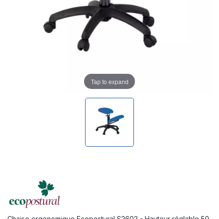
Tap to expand
Chaise ergonomique Ecopostural S2602 - Hauteur réglable 50