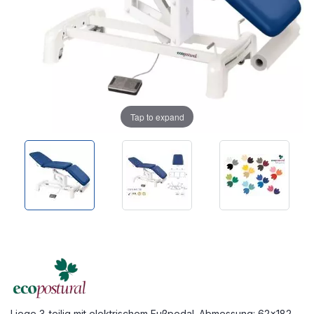
Tap to expand
Liege 3-teilig mit elektrischem Fußpedal. Abmessung: 62x182