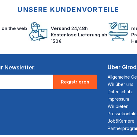
UNSERE KUNDENVORTEILE
s on the web
Versand 24/48h
me
Kostenlose Lieferung ab
Pr
150€
He
Über Giro
r Newsletter:
Allgemeine G
Registrieren
Wir über uns
Datenschutz
Impressum
Wir bieten
Pressekontakt
Job&Karriere
Partnerprogr