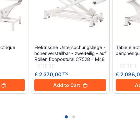
ctrique
Elektrische Untersuchungsliege -
Table élect
höhenverstellbar - zweiteilig - auf
périphériq
Rollen Ecopostural C7528 - M48
Rating:
Rating:
0%
0%
€ 2 370,00
€ 2.088,
TTC
Add to Cart
Ad