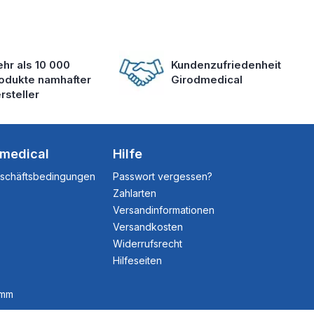
hr als 10 000
Kundenzufriedenheit
odukte namhafter
Girodmedical
rsteller
dmedical
Hilfe
eschäftsbedingungen
Passwort vergessen?
Zahlarten
Versandinformationen
Versandkosten
Widerrufsrecht
Hilfeseiten
amm