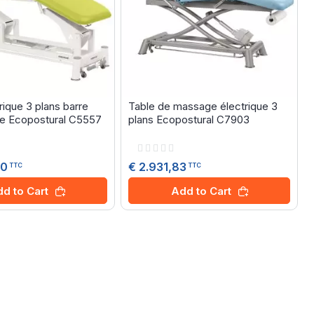
rique 3 plans barre
Table de massage électrique 3
ue Ecopostural C5557
plans Ecopostural C7903
Rating:
0%
00
€ 2.931,83
TTC
TTC
d to Cart
Add to Cart