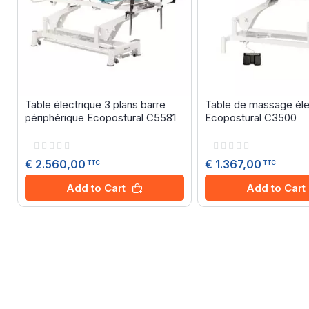
Table électrique 3 plans barre
Table de massage éle
périphérique Ecopostural C5581
Ecopostural C3500
Rating:
Rating:
0%
0%
€ 2.560,00
€ 1.367,00
TTC
TTC
Add to Cart
Add to Cart