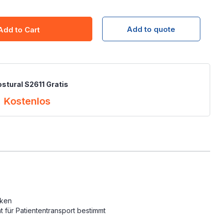
Add to quote
Add to Cart
stural S2611 Gratis
Kostenlos
cken
 für Patiententransport bestimmt