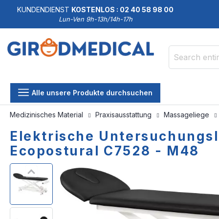
KUNDENDIENST
KOSTENLOS : 02 40 58 98 00
Lun-Ven 9h-13h/14h-17h
Search
Alle unsere Produkte durchsuchen
Medizinisches Material
Praxisausstattung
Massageliege
Elektrische Untersuchungsli
Ecopostural C7528 - M48
Skip
Skip
to
to
the
the
end
beginning
of
of
the
the