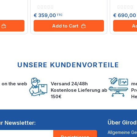
Rating:
Rating:
0%
0%
€ 359,00
€ 690,00
TTC
Add to Cart
Ad
UNSERE KUNDENVORTEILE
s on the web
Versand 24/48h
me
Kostenlose Lieferung ab
Pr
150€
He
Über Giro
r Newsletter:
Allgemeine G