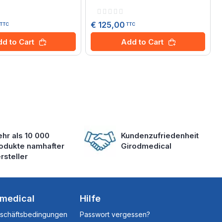
Rating:
0%
€ 125,00
TTC
TTC
d to Cart
Add to Cart
hr als 10 000
Kundenzufriedenheit
odukte namhafter
Girodmedical
rsteller
dmedical
Hilfe
eschäftsbedingungen
Passwort vergessen?