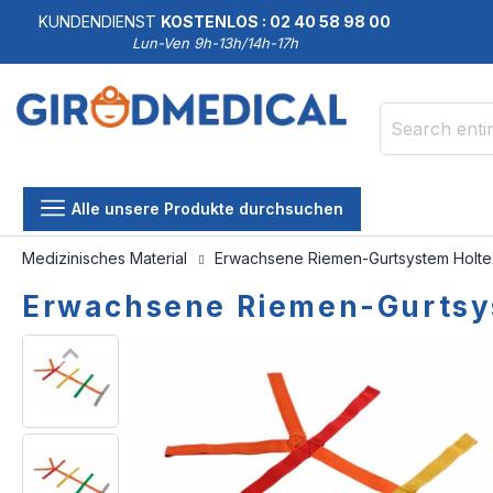
KUNDENDIENST
KOSTENLOS : 02 40 58 98 00
Lun-Ven 9h-13h/14h-17h
Search
Alle unsere Produkte durchsuchen
Medizinisches Material
Erwachsene Riemen-Gurtsystem Holte
Erwachsene Riemen-Gurtsy
Skip
Skip
to
to
the
the
end
beginning
of
of
the
the
images
images