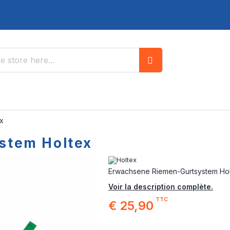
Search
x
stem Holtex
Erwachsene Riemen-Gurtsystem Ho
Voir la description complète.
TTC
€ 25,90