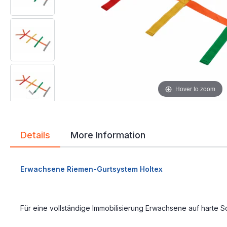
gallery
gallery
Hover to zoom
Details
More Information
Erwachsene Riemen-Gurtsystem Holtex
Für eine vollständige Immobilisierung Erwachsene auf harte 