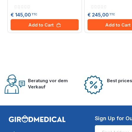
Rating:
Rating:
0%
0%
€ 145,00
€ 245,00
TTC
TTC
Add to Cart
Add to Cart
Beratung vor dem
Best price
Verkauf
Sign Up for Ou