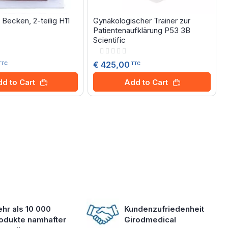
Becken, 2-teilig H11
Gynäkologischer Trainer zur
Patientenaufklärung P53 3B
Scientific
Rating:
0%
€ 425,00
TTC
TTC
d to Cart
Add to Cart
hr als 10 000
Kundenzufriedenheit
odukte namhafter
Girodmedical