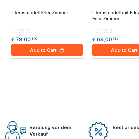
Uterusmodell Erler Zimmer
Uterusmodell mit Erk
Erler Zimmer
Rating:
Rating:
0%
0%
€ 78,00
€ 69,00
TTC
TTC
Add to Cart
Add to Cart
Beratung vor dem
Best price
Verkauf