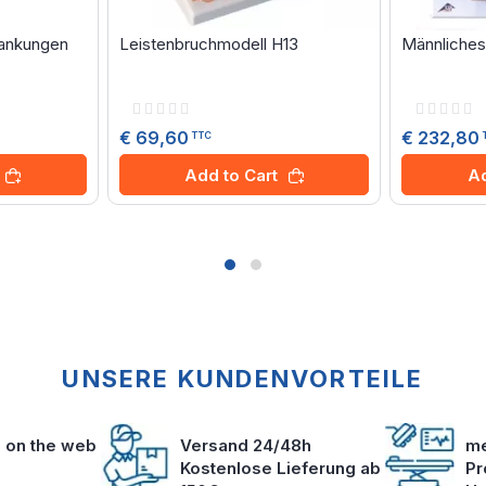
rankungen
Leistenbruchmodell H13
Männliches 
Rating:
Rating:
0%
0%
€ 69,60
€ 232,80
TTC
Add to Cart
Ad
UNSERE KUNDENVORTEILE
s on the web
Versand 24/48h
me
Kostenlose Lieferung ab
Pr