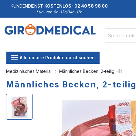
KUNDENDIENST
KOSTENLOS : 02 40 58 98 00
Lun-Ven 9h-13h/14h-17h
Search
Alle unsere Produkte durchsuchen
Medizinisches Material
Männliches Becken, 2-teilig H11
Männliches Becken, 2-teilig
Skip
Skip
to
to
the
the
end
beginning
of
of
the
the
images
images