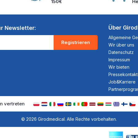
150€
He
Über Giro
r Newsletter:
Allgemeine G
Registrieren
Wir über uns
Datenschutz
Impressum
Wir bieten
Pressekontakt
Job&Karriere
Partnerprogr
n vertreten
© 2026 Girodmedical. Alle Rechte vorbehalten.