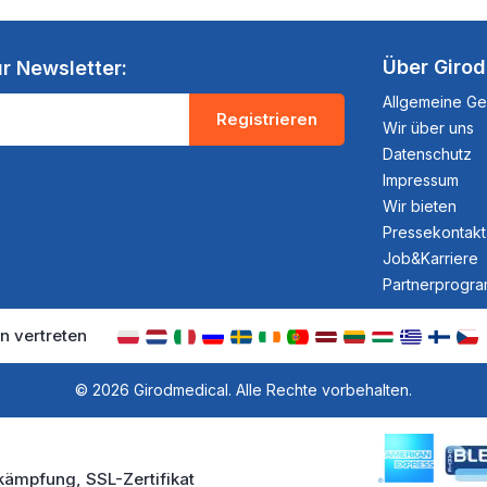
Über Giro
r Newsletter:
Allgemeine G
Registrieren
Wir über uns
Datenschutz
Impressum
Wir bieten
Pressekontakt
Job&Karriere
Partnerprogr
n vertreten
© 2026 Girodmedical. Alle Rechte vorbehalten.
kämpfung, SSL-Zertifikat