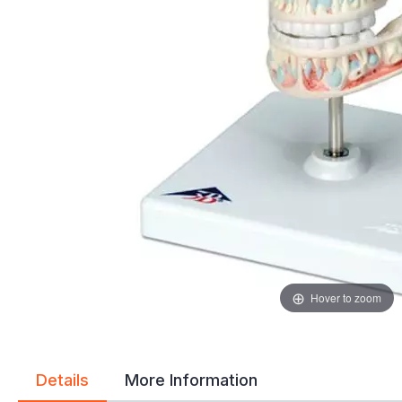
gallery
gallery
Hover to zoom
Details
More Information