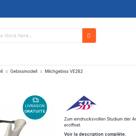
Search
ll
Gebissmodell
Milchgebiss VE282
LIVRAISON
GRATUITE
Zum eindrucksvollen Studium der A
eröffnet.
Voir la description complète.