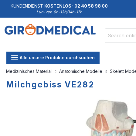
KUNDENDIENST
KOSTENLOS : 02 40 58 98 00
Lun-Ven 9h-13h/14h-17h
Search
Alle unsere Produkte durchsuchen
Medizinisches Material
Anatomische Modelle
Skelett Mode
Milchgebiss VE282
Skip
Skip
to
to
the
the
end
beginning
of
of
the
the
images
images