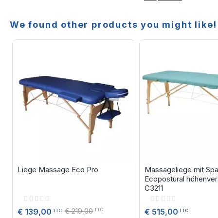
We found other products you might like!
Liege Massage Eco Pro
Massageliege mit Spa
Ecopostural höhenvers
C3211
Rating:
Rating:
0%
0%
€ 219,00
€ 515,00
€ 139,00
TTC
TTC
TTC