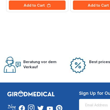
Add to Cart
Add to Cart
Beratung vor dem
Best price
Verkauf
Sign Up for Ou