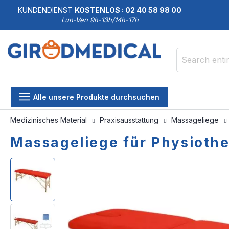
KUNDENDIENST
KOSTENLOS : 02 40 58 98 00
Lun-Ven 9h-13h/14h-17h
Search
Alle unsere Produkte durchsuchen
Medizinisches Material
Praxisausstattung
Massageliege
Massageliege für Physioth
Skip
Skip
to
to
the
the
end
beginning
of
of
the
the
images
images