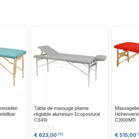
nnseilen
Table de massage pliante
Massagelie
tellbar
réglable aluminium Ecopostural
Höhenverst
C3410
C3100M11
Rating:
Rating:
0%
0%
€ 623,00
€ 515,00
TTC
T