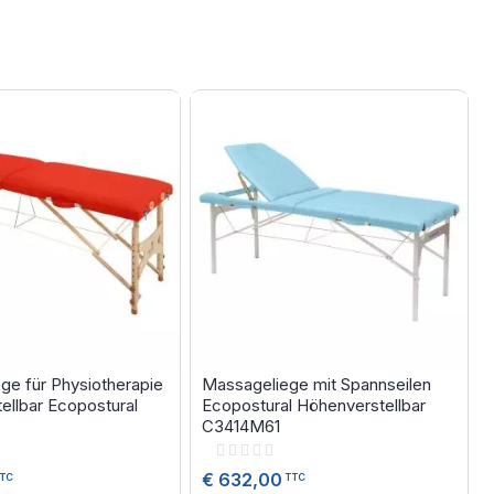
ge für Physiotherapie
Massageliege mit Spannseilen
ellbar Ecopostural
Ecopostural Höhenverstellbar
C3414M61
Rating:
0%
€ 632,00
TC
TTC