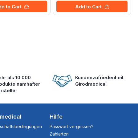
d to Cart
Add to Cart
hr als 10 000
Kundenzufriedenheit
odukte namhafter
Girodmedical
rsteller
dmedical
Hilfe
eschäftsbedingungen
Passwort vergessen?
Zahlarten