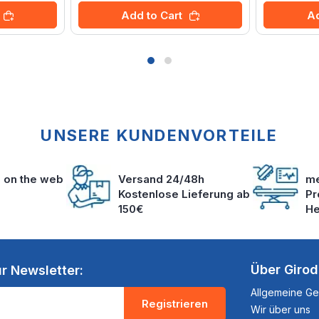
Add to Cart
Ad
UNSERE KUNDENVORTEILE
s on the web
Versand 24/48h
me
Kostenlose Lieferung ab
Pr
150€
He
Über Giro
r Newsletter:
Allgemeine G
Registrieren
Wir über uns