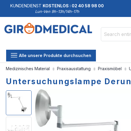
KUNDENDIENST
KOSTENLOS : 02 40 58 98 00
Lun-Ven 9h-13h/14h-17h
Search
Alle unsere Produkte durchsuchen
Medizinisches Material
Praxisausstattung
Praxismöbel
Untersuchungslampe Derun
Skip
Skip
to
to
the
the
end
beginning
of
of
the
the
images
images