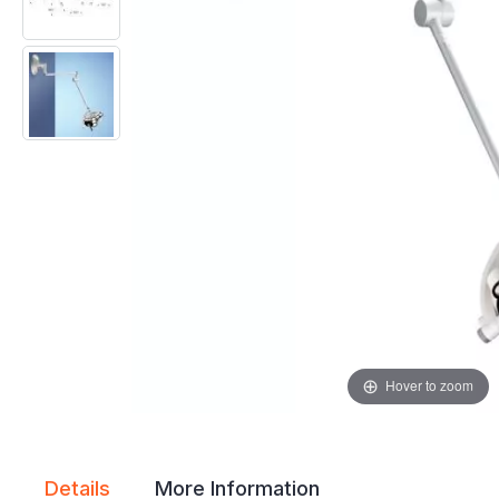
gallery
gallery
Hover to zoom
Details
More Information