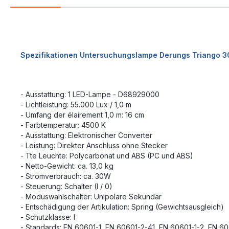
Spezifikationen Untersuchungslampe Derungs Triango 
- Ausstattung: 1 LED-Lampe - D68929000
- Lichtleistung: 55.000 Lux / 1,0 m
- Umfang der élairement 1,0 m: 16 cm
- Farbtemperatur: 4500 K
- Ausstattung: Elektronischer Converter
- Leistung: Direkter Anschluss ohne Stecker
- Tte Leuchte: Polycarbonat und ABS (PC und ABS)
- Netto-Gewicht: ca. 13,0 kg
- Stromverbrauch: ca. 30W
- Steuerung: Schalter (I / 0)
- Moduswahlschalter: Unipolare Sekundär
- Entschädigung der Artikulation: Spring (Gewichtsausgleich)
- Schutzklasse: I
- Standards: EN 60601-1, EN 60601-2-41, EN 60601-1-2, EN 60