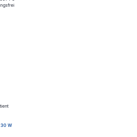
ungsfrei
tient
 30 W