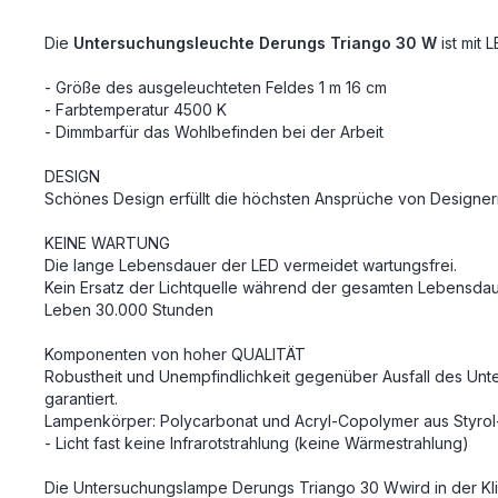
Die
Untersuchungsleuchte Derungs Triango 30 W
ist mit 
- Größe des ausgeleuchteten Feldes 1 m 16 cm
- Farbtemperatur 4500 K
- Dimmbarfür das Wohlbefinden bei der Arbeit
DESIGN
Schönes Design erfüllt die höchsten Ansprüche von Designe
KEINE WARTUNG
Die lange Lebensdauer der LED vermeidet wartungsfrei.
Kein Ersatz der Lichtquelle während der gesamten Lebensda
Leben 30.000 Stunden
Komponenten von hoher QUALITÄT
Robustheit und Unempfindlichkeit gegenüber Ausfall des Un
garantiert.
Lampenkörper: Polycarbonat und Acryl-Copolymer aus Styrol-
- Licht fast keine Infrarotstrahlung (keine Wärmestrahlung)
Die Untersuchungslampe Derungs Triango 30 Wwird in der Klini