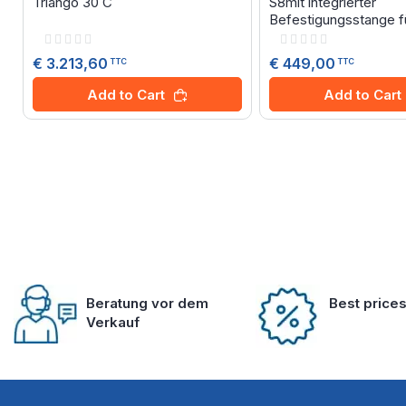
Triango 30 C
S8mit integrierter
Befestigungsstange f
Rating:
Rating:
0%
0%
€ 3.213,60
€ 449,00
TTC
TTC
Add to Cart
Add to Cart
Beratung vor dem
Best price
Verkauf