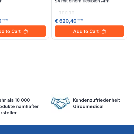
 F
S4 mit einem flexiblen Arm
Rating:
0%
0
€ 620,40
TTC
TTC
d to Cart
Add to Cart
hr als 10 000
Kundenzufriedenheit
odukte namhafter
Girodmedical
rsteller