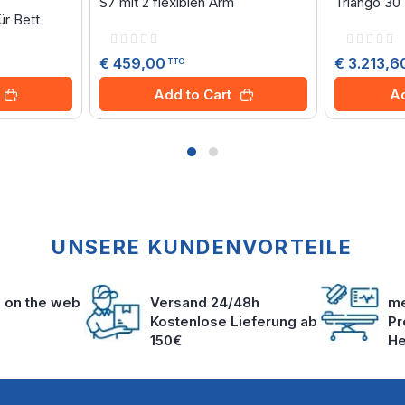
S7 mit 2 flexiblen Arm
Triango 30
ür Bett
Rating:
Rating:
0%
0%
€ 459,00
€ 3.213,6
TTC
Add to Cart
Ad
UNSERE KUNDENVORTEILE
s on the web
Versand 24/48h
me
Kostenlose Lieferung ab
Pr
150€
He