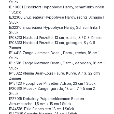
Stück
ID40001 Dissektors Hypophyse Hardy, scharf links innen
1 Stück
IE32300 Enucléateur Hypophyse Hardy, rechts Schaum 1
Stück
IE32310 Enucléateur Hypophyse Hardy, Schaum links 1
Stück
IP08213 Halstead Pinzette, 13 cm, rechts, S / G 3 Zimmer
IP08313 Halstead Pinzette, 13 cm, gebogen, S / G 6
Zimmer
IP14418 Zange klemmen Dean-, Darm-, rechts, 18 cm 1
Stück
IP14518 Zange klemmen Dean-, Darm-, gebogen, 18 cm 1
Stück
IP15022 Klemm Jean-Louis Faure, Kurve, A / G, 22 cm3
Zimmer
IP15423 Hypophyse Pinzetten Adson, 23 cm 1 Stück
IP20618 Museux Zange, gerade, 18 cm, 7 x 5 mm 2
Stück
IP27015 Debakey Präparierklemmen Backen
Atraumatische, 1,5 mm x 15 cm 1 Stück
IP44518 Tülle Finochietto 18 cm 1 Stück
IP47025 Satinsky Klemme, 25 cm 1 Stück