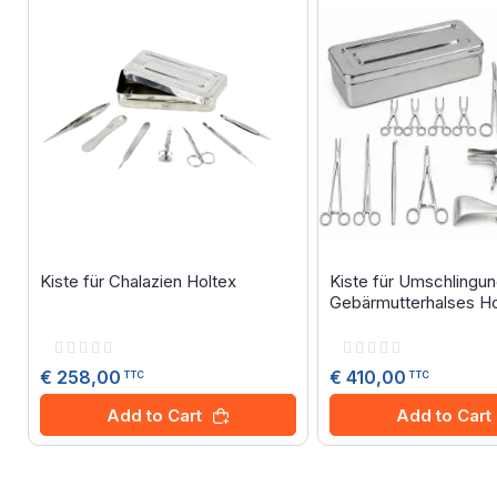
Kiste für Chalazien Holtex
Kiste für Umschlingu
Gebärmutterhalses Ho
Rating:
Rating:
0%
0%
€ 258,00
€ 410,00
TTC
TTC
Add to Cart
Add to Cart