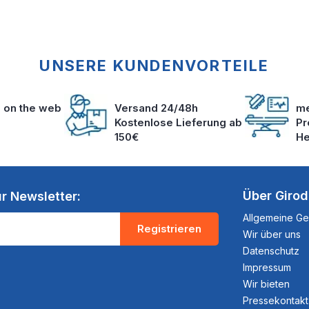
UNSERE KUNDENVORTEILE
s on the web
Versand 24/48h
me
Kostenlose Lieferung ab
Pr
150€
He
Über Giro
r Newsletter:
Allgemeine G
Registrieren
Wir über uns
Datenschutz
Impressum
Wir bieten
Pressekontakt