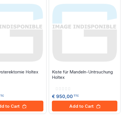
Hysterektomie Holtex
Kiste für Mandeln-Untrsuchung
Holtex
Rating:
0%
€ 950,00
TTC
TTC
d to Cart
Add to Cart