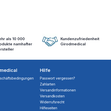
hr als 10 000
Kundenzufriedenheit
odukte namhafter
Girodmedical
rsteller
dmedical
Hilfe
eschäftsbedingungen
Passwort vergessen?
Zahlarten
Versandinformationen
Versandkosten
Widerrufsrecht
Hilfeseiten