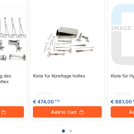
ng des
Kiste für Kürettage holtex
Kiste für 
ltex
Rating:
Rating:
0%
0%
€ 474,00
€ 881,00
TTC
Add to Cart
Ad