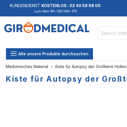
KUNDENDIENST
KOSTENLOS : 02 40 58 98 00
Lun-Ven 9h-13h/14h-17h
Search
Alle unsere Produkte durchsuchen
Medizinisches Material
Kiste für Autopsy der Großtiere Holtex
Kiste für Autopsy der Großt
Skip
Skip
to
to
the
the
end
beginning
of
of
the
the
images
images