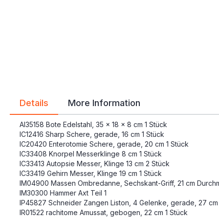
gallery
gallery
Details
More Information
AI35158 Bote Edelstahl, 35 x 18 x 8 cm 1 Stück
IC12416 Sharp Schere, gerade, 16 cm 1 Stück
IC20420 Enterotomie Schere, gerade, 20 cm 1 Stück
IC33408 Knorpel Messerklinge 8 cm 1 Stück
IC33413 Autopsie Messer, Klinge 13 cm 2 Stück
IC33419 Gehirn Messer, Klinge 19 cm 1 Stück
IM04900 Massen Ombredanne, Sechskant-Griff, 21 cm Durchm
IM30300 Hammer Axt Teil 1
IP45827 Schneider Zangen Liston, 4 Gelenke, gerade, 27 cm 
IR01522 rachitome Amussat, gebogen, 22 cm 1 Stück