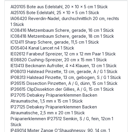
AI20105 Bote aus Edelstahl, 20 x 10 x 5 cm 1 Stück
AI25105 Bote Edelstahl, 25 x 10 x 5 cm 1 Stück
IA06420 Reverdin-Nadel, durchschnittlich 20 cm, rechts
1 Stück
IC08416 Metzembaum Schere, gerade, 16 cm 1 Stück
IC08418 Metzembaum Schere, gerade, 18 cm 1 Stück
IC12411 Sharp Schere, gerade, 11,5 cm 1 Stück
ID05404 Kanal Lancet n4 1 Stück
IE02612 Farabeuf Spreizer, 12 cm x 12 mm Paar 1 Stück
IE08820 Cushing-Spreizer, 20 cm x 15 mm 1 Stück
IE13413 Beckmann Aufroller, 4 x4 Klauen, 13 cm 1 Stück
IP08013 Halstead Pinzette, 13 cm, gerade, A / G 1 Stück
IP08313 Halstead Pinzette, 13 cm, gebogen, S / G 1 Stück
IP26515 Dissection Pinzetten, A / G, dünn, 15 cm 1 Stück
IP26615 ClipDissektion der Gillies, A / G, 15 cm 1 Stück
IP27015 Debakey Präparierklemmen Backen
Atraumatische, 1,5 mm x 15 cm 1 Stück
IP27125 Debakey Präparierklemmen Backen
Atraumatische, 2,5 mm x 20 cm 1 Stück
Präparierklemmen IP27512 Semkin, S / G, fein, 12cm 1
Stück
IP49014 Mixter Zange O'Shaughnessy, 90, 14 cm, 1