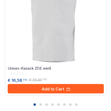
Unisex-Kasack ZOE weiß
Rating:
0%
€ 23,40
€ 16,58
TTC
TTC
Add to Cart