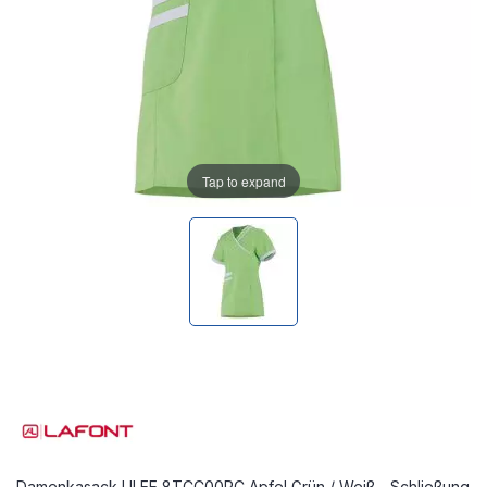
Tap to expand
Damenkasack LILEE 8TCC00PC Apfel Grün / Weiß - Schließung