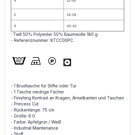
4
52-54
5
56-58
6
60-62
: Twill 50% Polyester 50% Baumwolle 180 g
- Referenznummer: 8TCC00PC
- 1 Brusttasche für Stifte oder Tür
- 1 Tasche niedrige Fächer
- Finishing Kontrast an Kragen, Ärmelkanten und Taschen
- Princess Cut
- Rückenlänge: 75 cm
- Größe: 6 0
- Farbe: Apfelgrün / Weiß
- Industrial Maintenance
- Stoff